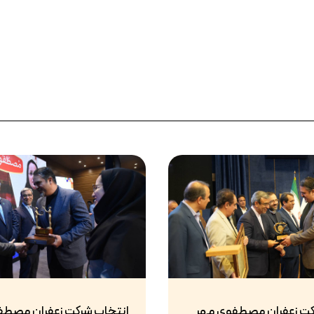
کت زعفران مصطفوی مهر
انتخاب شرکت زعفران مصطف