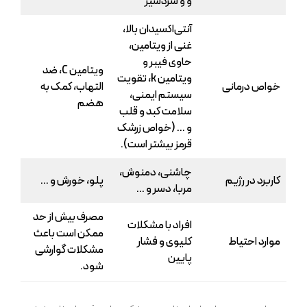
و و سردسیر
آنتی‌اکسیدان بالا،
غنی از ویتامین،
حاوی فیبر و
ویتامین C، ضد
ویتامین k، تقویت
خواص درمانی
التهاب، کمک به
سیستم ایمنی،
هضم
سلامت کبد و قلب
و … (خواص زرشک
قرمز بیشتر است).
چاشنی، دمنوش،
کاربرد در رژیم
پلو، خورش و …
مربا، دسر و …
مصرف بیش از حد
افراد با مشکلات
ممکن است باعث
موارد احتیاط
کلیوی و فشار
مشکلات گوارشی
پایین
شود.