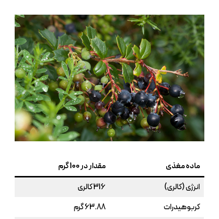
ماده مغذی
مقدار در 100 گرم
انرژی (کالری)
316 کالری
کربوهیدرات
63.88 گرم