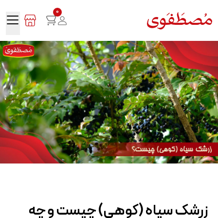
0
زرشک سیاه (کوهی) چیست و چه