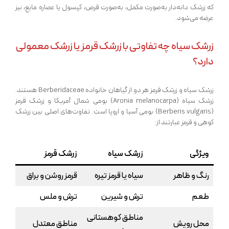
که زرشک دانه‌دار به‌صورت مکمل، به‌صورت قرص، کپسول یا عصاره مایع، نیز
عرضه می‌شود.
زرشک سیاه چه تفاوتی با زرشک قرمز یا زرشک معمولی
دارد؟
زرشک سیاه و زرشک قرمز هر دو از گیاهان خانواده Berberidaceae هستند.
زرشک سیاه (Aronia melanocarpa) بومی شمال آمریکا و زرشک قرمز
(Berberis vulgaris) بومی آسیا و اروپا است. تفاوت‌های اصلی بین زرشک
کوهی و قرمز عبارتند از:
ویژگی
زرشک سیاه
زرشک قرمز
رنگ و ظاهر
سیاه یا قرمز تیره
قرمز روشن و براق
طعم
ترش و شیرین
ترش و ملس
مناطق کوهستانی
محل رویش
مناطق معتدل