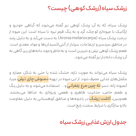
زرشک سیاه (زرشک کوهی) چیست؟
زرشک سیاه، که به آن زرشک کوهی نیز گفته می‌شود که گیاهی خودرو و
ارگانیک با میوه‌ای کوچک، گرد و به رنگ قرمز تیره تا سیاه است. این میوه از
درخت زرشک سیاه (Aronia melanocarpa) به دست می‌آید و به دلیل رشد
در مناطق سردسیر و ارتفاعات، سرشار از آنتی‌اکسیدان‌ها و مواد مغذی است.
طعم زرشک کوهی ترش و شیرین است و به‌خاطر وجود دانه‌های ریز، گاهی به
آن زرشک دانه‌دار نیز گفته می‌شود.
زرشک سیاه می‌تواند به صورت تازه، خشک شده یا حتی به شکل عصاره و
دمنوش چای ترش
مکمل‌های غذایی مصرف شود. از این میوه در تهیه
، مربا،
ته چین مرغ زعفرانی
آبمیوه، ژله، دسر،
و … استفاده می‌شود و به دلیل رنگ
و طعم خاص، جذابیت ظاهری و طعمی ویژه‌ای به غذاها می‌بخشد.
کاشت زرشک
همچنین،
در باغچه‌ها و مناطق کوهستانی به دلیل مقاومت
بالا و سازگاری با شرایط سخت، رایج است.
جدول ارزش غذایی زرشک سیاه