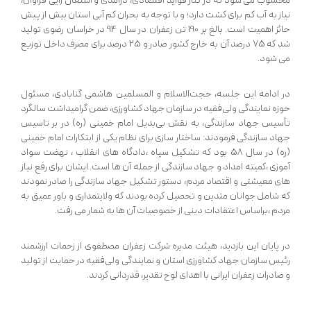
محسوب می شود که در کنار فواید اقتصادی، درآمدی و اشتغال زایی فراوان،
نیاز به آب کم برای کشت دارد؛ و با توجه به بحران کم آبی استان بیش از پیش
حائز اهمیت است. بالغ بر 190 تن زعفران در سال 94 در خراسان رضوی تولید
شد که 75 درصد آن به خارج کشور صادر و 25 درصد برای مصرف داخل توزیع
می شود.
در ادامه این جلسه، حجت‌الاسلام و المسلمین هاشمی گنابادی، مسئول
حوزه نمایندگی ولی‌فقیه در سازمان جهاد کشاورزی، ضمن گرامیداشت سالگرد
تأسیس جهاد سازندگی، به نقش بی‌بدیل امام خمینی (ره) در بر تاسیس
جهاد سازندگی فرمودند: ساختار سازی برای نظام یكی از ابتكارات امام خمینی
(ره) در سال 58 بود كه تشكیل سپاه ،دادگاه های انقلاب ، نهضت سواد
آموزی ،كمیته امداد و جهاد سازندگی از جمله آن ها است. ایشان برای رفع نیاز
های معیشتی و اقتصاد مردم، دستور تشكیل جهاد سازندگی را صادر نمودند
كه شامل جوانان متدین و تحصیل كرده بودند كه ولایتمداری و باور عمیق به
مردم ،براساس اعتقادات دینی از خصوصیات آن ها به شمار می رفت.
در پایان این بازدید، هیئت مدیره شرکت زعفران مصطفوی از زحمات ارزشمند
رئیس سازمان جهاد کشاورزی استان و نمایندگی ولی‌فقیه در حمایت از تولید
و صادرات زعفران ایرانی با اهدای لوح تقدیر، قدردانی کردند.