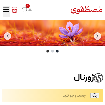
0
ژورنال