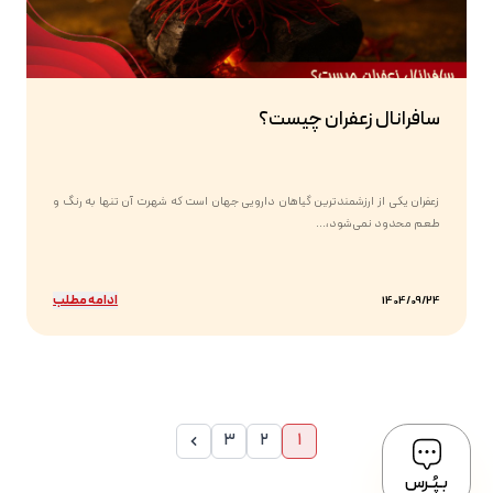
سافرانال زعفران چیست؟
زعفران یکی از ارزشمندترین گیاهان دارویی جهان است که شهرت آن تنها به رنگ و
طعم محدود نمی‌شود،...
ادامه مطلب
1404/09/24
3
2
1
بـپُـرس