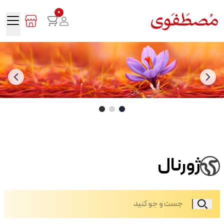
0
ژورنال