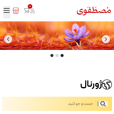
0
ژورنال