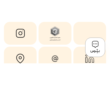
بـپُـرس
Copyright © 2024 All Rights of this website Reserved by Mostafavi ®