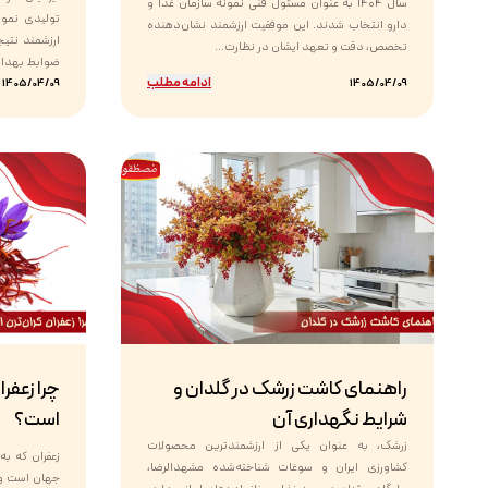
سال ۱۴۰۴ به عنوان مسئول فنی نمونه سازمان غذا و
تولیدی نمون
دارو انتخاب شدند. این موفقیت ارزشمند نشان‌دهنده
ارزشمند نتی
تخصص، دقت و تعهد ایشان در نظارت...
ضوابط بهداشت
ادامه مطلب
1405/04/09
1405/04/09
راهنمای کاشت زرشک در گلدان و
چرا زعفرا
شرایط نگهداری آن
است؟
زرشک، به عنوان یکی از ارزشمندترین محصولات
زعفران که به
کشاورزی ایران و سوغات شناخته‌شده مشهدالرضا،
جهان است و 