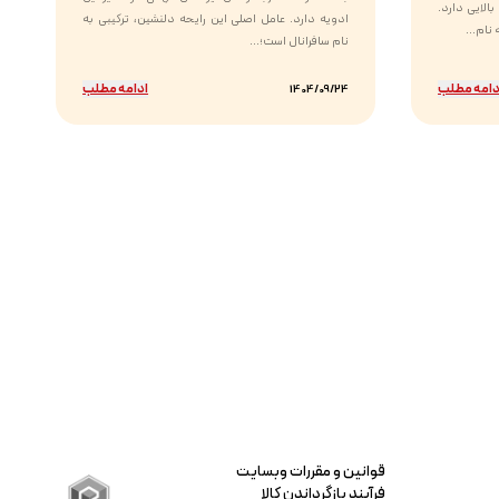
الایی دارد.
ادویه دارد. عامل اصلی این رایحه دلنشین، ترکیبی به
نام...
نام سافرانال است؛...
دامه مطلب
ادامه مطلب
1404/09/24
قوانین و مقررات وبسایت
فرآیند بازگرداندن کالا