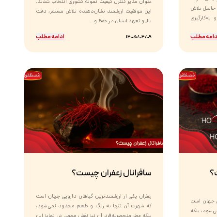
عنوان مدیر کنترل کیفیت نمونه کشوری انتخاب شدند.
 حاصل تلاش
این موفقیت ارزشمند نشان‌دهنده تلاش مستمر، دقت
به‌کارگیری
بالا و تعهد ایشان در حفظ و...
دامه مطلب
ادامه مطلب
1405/04/09
؟
سافرانال زعفران چیست؟
زعفران یکی از ارزشمندترین گیاهان دارویی جهان است
یی جهان است
که شهرت آن تنها به رنگ و طعم محدود نمی‌شود،
ی‌شود، بلکه
بلکه عطر منحصربه‌فرد آن نیز نقش مهمی در تمایز این