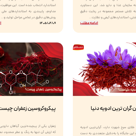
ه سازمان غذا و دارو شد. این دستاورد
استاندارد انتخاب شده است. این موفقیت،
جه تلاش مستمر مجموعه در رعایت دقیق
مداوم، پایبندی به استانداردهای ملی و 
ی، استانداردهای کیفی و نظارت...
روش‌های دقیق در تمامی مراحل تولید و...
ادامه مطلب
ا
1405/04/09
ن گران ترین ادویه دنیا
پیکروکروسین زعفران چیست
زعفران یکی از پیچیده‌ترین گیاهان دارو
 طلای سرخ شهرت دارد، گران‌ترین ادویه
که ارزش آن تنها به رنگ و عطر محدود نم
این جایگاه را به‌دلایل متعددی به دست