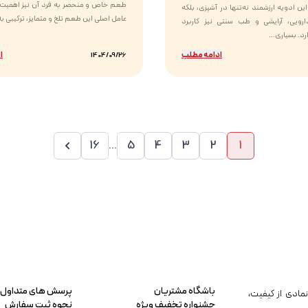
طعم خاص و منحصر به فرد آن نیز اهمیت ب
ین ادویه ارزشمند نه‌تنها در آشپزی، بلکه
عامل اصلی این طعم تلخ و متمایز، ترکیبی به 
رویی، آرایشی و طب سنتی نیز کاربرد
د. بسیاری...
ادامه مطلب
ا
1404/09/26
16
...
5
4
3
2
1
باشگاه مشتریان
پرسش های متداول
مادی از کیفیت،
جشنواره تخفیف ویژه
نحوه ثبت سفارش