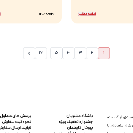
ادامه مطلب
ا
1404/09/26
16
...
5
4
3
2
1
باشگاه مشتریان
پرسش های متداول
مادی از کیفیت،
جشنواره تخفیف ویژه
نحوه ثبت سفارش
 های متمادی، با
پورتال کارمندان
فرآیند ارسال سفارش