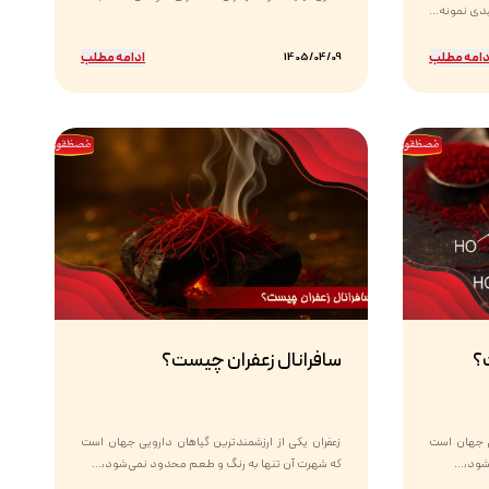
دامه مطلب
ادامه مطلب
1405/04/09
؟
سافرانال زعفران چیست؟
یی جهان است
زعفران یکی از ارزشمندترین گیاهان دارویی جهان است
ود،...
که شهرت آن تنها به رنگ و طعم محدود نمی‌شود،...