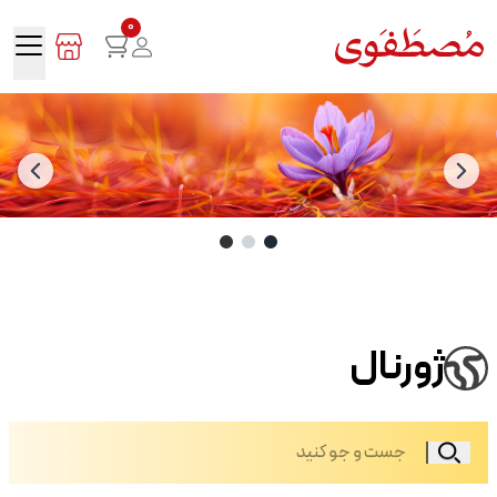
0
ژورنال