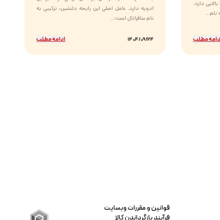
الایی دارد.
ادویه دارد. عامل اصلی این رایحه دلنشین، ترکیبی به
نام...
نام سافرانال است؛...
دامه مطلب
ادامه مطلب
1404/09/24
قوانین و مقررات وبسایت
فرآیند بازگرداندن کالا