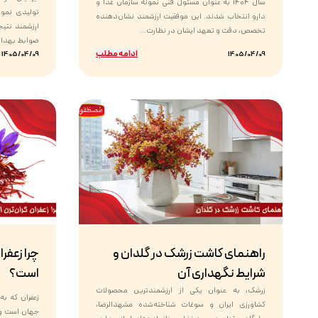
سال ۱۴۰۴ به عنوان مسئول فنی نمونه سازمان غذا و
تولیدی نمون
دارو انتخاب شدند. این موفقیت ارزشمند نشان‌دهنده
ارزشمند نتی
تخصص، دقت و تعهد ایشان در نظارت...
ضوابط بهداشت
ادامه مطلب
1405/04/09
1405/04/09
راهنمای کاشت زرشک در گلدان و
چرا زعفرا
شرایط نگهداری آن
است؟
زرشک، به عنوان یکی از ارزشمندترین محصولات
زعفران که به
کشاورزی ایران و سوغات شناخته‌شده مشهدالرضا،
جهان است و 