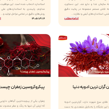
ه سازمان غذا و دارو شد. این دستاورد
استاندارد انتخاب شده است. این موفقیت،
جه تلاش مستمر مجموعه در رعایت دقیق
مداوم، پایبندی به استانداردهای ملی و 
ی، استانداردهای کیفی و نظارت...
روش‌های دقیق در تمامی مراحل تولید و...
ادامه مطلب
ا
1405/04/09
ن گران ترین ادویه دنیا
پیکروکروسین زعفران چیست
زعفران یکی از پیچیده‌ترین گیاهان دارو
 طلای سرخ شهرت دارد، گران‌ترین ادویه
که ارزش آن تنها به رنگ و عطر محدود نم
این جایگاه را به‌دلایل متعددی به دست