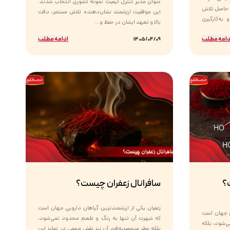
عنوان مدیر کنترل کیفیت نمونه کشوری انتخاب شدند.
 حاصل تلاش
این موفقیت ارزشمند نشان‌دهنده تلاش مستمر، دقت
به‌کارگیری
بالا و تعهد ایشان در حفظ و...
دامه مطلب
ادامه مطلب
1405/04/09
؟
سافرانال زعفران چیست؟
زعفران یکی از ارزشمندترین گیاهان دارویی جهان است
یی جهان است
که شهرت آن تنها به رنگ و طعم محدود نمی‌شود،
ی‌شود، بلکه
بلکه عطر منحصربه‌فرد آن نیز نقش مهمی در تمایز این