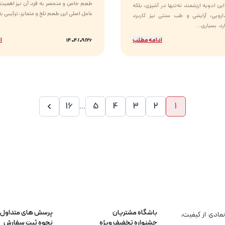
طعم خاص و منحصر به فرد آن نیز اهمیت ب
ین ادویه ارزشمند نه‌تنها در آشپزی، بلکه
عامل اصلی این طعم تلخ و متمایز، ترکیبی به 
رویی، آرایشی و طب سنتی نیز کاربرد
د. بسیاری...
ادامه مطلب
ا
1404/09/26
16
...
5
4
3
2
1
باشگاه مشتریان
پرسش های متداول
مادی از کیفیت،
جشنواره تخفیف ویژه
نحوه ثبت سفارش