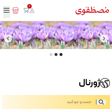
0
ژورنال