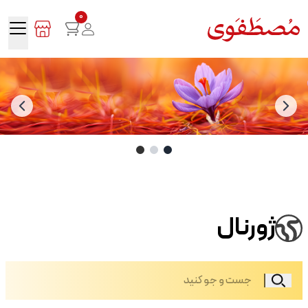
0
ژورنال