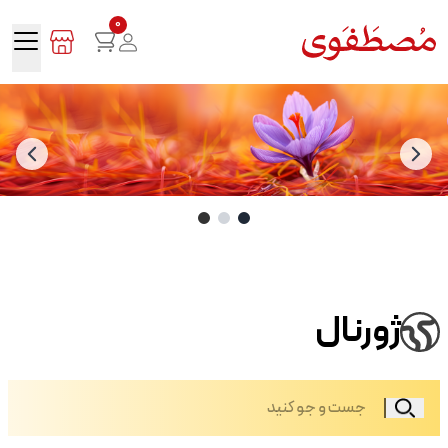
0
ژورنال