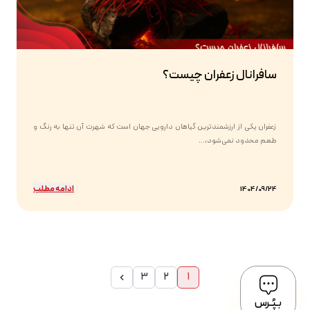
سافرانال زعفران چیست؟
زعفران یکی از ارزشمندترین گیاهان دارویی جهان است که شهرت آن تنها به رنگ و
طعم محدود نمی‌شود،...
ادامه مطلب
1404/09/24
3
2
1
بـپُـرس