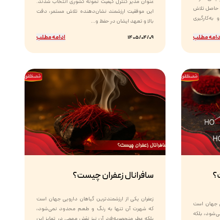
عنوان مدیر کنترل کیفیت نمونه کشوری انتخاب شدند.
 حاصل تلاش
این موفقیت ارزشمند نشان‌دهنده تلاش مستمر، دقت
به‌کارگیری
بالا و تعهد ایشان در حفظ و...
دامه مطلب
ادامه مطلب
1405/04/09
؟
سافرانال زعفران چیست؟
زعفران یکی از ارزشمندترین گیاهان دارویی جهان است
یی جهان است
که شهرت آن تنها به رنگ و طعم محدود نمی‌شود،
ی‌شود، بلکه
بلکه عطر منحصربه‌فرد آن نیز نقش مهمی در تمایز این