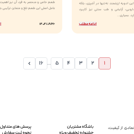
طعم خاص و منحصر به فرد آن نیز اهمیت ب
ین ادویه ارزشمند نه‌تنها در آشپزی، بلکه
عامل اصلی این طعم تلخ و متمایز، ترکیبی به 
رویی، آرایشی و طب سنتی نیز کاربرد
د. بسیاری...
ادامه مطلب
ا
1404/09/26
16
...
5
4
3
2
1
باشگاه مشتریان
پرسش های متداول
مادی از کیفیت،
جشنواره تخفیف ویژه
نحوه ثبت سفارش