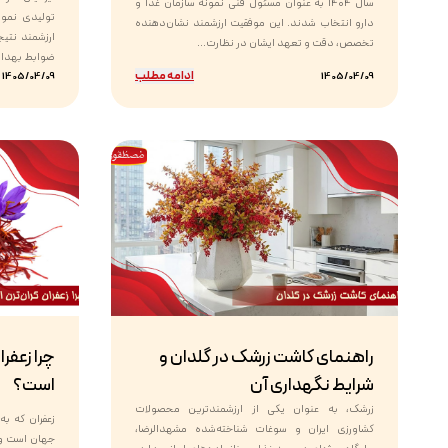
سال ۱۴۰۴ به عنوان مسئول فنی نمونه سازمان غذا و
تولیدی نمون
دارو انتخاب شدند. این موفقیت ارزشمند نشان‌دهنده
ارزشمند نتی
تخصص، دقت و تعهد ایشان در نظارت...
ضوابط بهداشت
ادامه مطلب
1405/04/09
1405/04/09
راهنمای کاشت زرشک در گلدان و
چرا زعفرا
شرایط نگهداری آن
است؟
زرشک، به عنوان یکی از ارزشمندترین محصولات
زعفران که به
کشاورزی ایران و سوغات شناخته‌شده مشهدالرضا،
جهان است و 