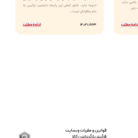
الایی دارد.
ادویه دارد. عامل اصلی این رایحه دلنشین، ترکیبی به
نام...
نام سافرانال است؛...
دامه مطلب
ادامه مطلب
1404/09/24
قوانین و مقررات وبسایت
فرآیند بازگرداندن کالا