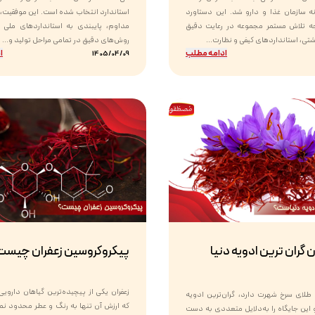
ه سازمان غذا و دارو شد. این دستاورد
استاندارد انتخاب شده است. این موفقیت،
جه تلاش مستمر مجموعه در رعایت دقیق
مداوم، پایبندی به استانداردهای ملی و 
ی، استانداردهای کیفی و نظارت...
روش‌های دقیق در تمامی مراحل تولید و...
ادامه مطلب
ا
1405/04/09
ن گران ترین ادویه دنیا
پیکروکروسین زعفران چیست
زعفران یکی از پیچیده‌ترین گیاهان دارو
 طلای سرخ شهرت دارد، گران‌ترین ادویه
که ارزش آن تنها به رنگ و عطر محدود نم
این جایگاه را به‌دلایل متعددی به دست