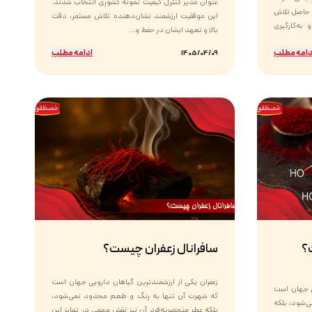
عنوان مدیر کنترل کیفیت نمونه کشوری انتخاب شدند.
 حاصل تلاش
این موفقیت ارزشمند نشان‌دهنده تلاش مستمر، دقت
به‌کارگیری
بالا و تعهد ایشان در حفظ و...
دامه مطلب
ادامه مطلب
1405/04/09
؟
سافرانال زعفران چیست؟
زعفران یکی از ارزشمندترین گیاهان دارویی جهان است
یی جهان است
که شهرت آن تنها به رنگ و طعم محدود نمی‌شود،
ی‌شود، بلکه
بلکه عطر منحصربه‌فرد آن نیز نقش مهمی در تمایز این