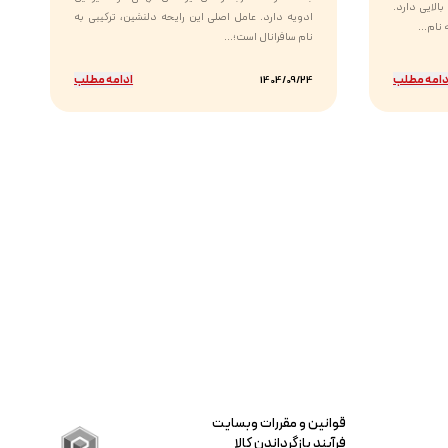
الایی دارد.
ادویه دارد. عامل اصلی این رایحه دلنشین، ترکیبی به
نام...
نام سافرانال است؛...
دامه مطلب
ادامه مطلب
1404/09/24
قوانین و مقررات وبسایت
فرآیند بازگرداندن کالا