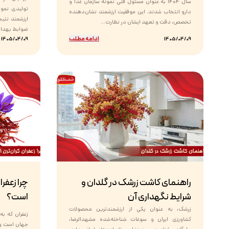
سال ۱۴۰۴ به عنوان مسئول فنی نمونه سازمان غذا و
تولیدی نمون
دارو انتخاب شدند. این موفقیت ارزشمند نشان‌دهنده
ارزشمند نتی
تخصص، دقت و تعهد ایشان در نظارت...
ضوابط بهداشت
ادامه مطلب
1405/04/09
1405/04/09
راهنمای کاشت زرشک در گلدان و
چرا زعفرا
شرایط نگهداری آن
است؟
زرشک، به عنوان یکی از ارزشمندترین محصولات
زعفران که به
کشاورزی ایران و سوغات شناخته‌شده مشهدالرضا،
جهان است و 