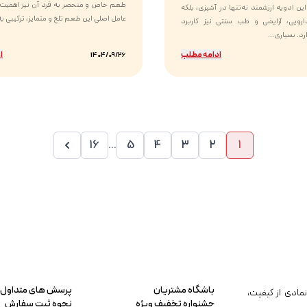
طعم خاص و منحصر به فرد آن نیز اهمیت ب
ین ادویه ارزشمند نه‌تنها در آشپزی، بلکه
عامل اصلی این طعم تلخ و متمایز، ترکیبی به 
رویی، آرایشی و طب سنتی نیز کاربرد
د. بسیاری...
ادامه مطلب
ا
1404/09/26
16
...
5
4
3
2
1
باشگاه مشتریان
پرسش های متداول
مادی از کیفیت،
جشنواره تخفیف ویژه
نحوه ثبت سفارش