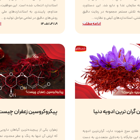
ه سازمان غذا و دارو شد. این دستاورد
استاندارد انتخاب شده است. این موفقیت،
جه تلاش مستمر مجموعه در رعایت دقیق
مداوم، پایبندی به استانداردهای ملی و 
ی، استانداردهای کیفی و نظارت...
روش‌های دقیق در تمامی مراحل تولید و...
ادامه مطلب
ا
1405/04/09
ن گران ترین ادویه دنیا
پیکروکروسین زعفران چیست
زعفران یکی از پیچیده‌ترین گیاهان دارو
 طلای سرخ شهرت دارد، گران‌ترین ادویه
که ارزش آن تنها به رنگ و عطر محدود نم
این جایگاه را به‌دلایل متعددی به دست