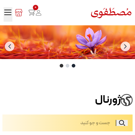
0
ژورنال