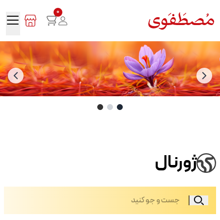
0
ژورنال