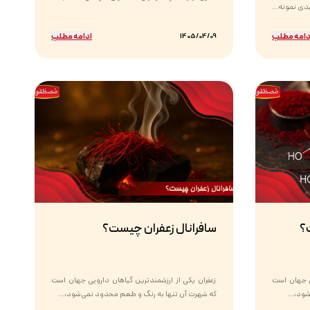
دامه مطلب
ادامه مطلب
1405/04/09
؟
سافرانال زعفران چیست؟
یی جهان است
زعفران یکی از ارزشمندترین گیاهان دارویی جهان است
ود،...
که شهرت آن تنها به رنگ و طعم محدود نمی‌شود،...