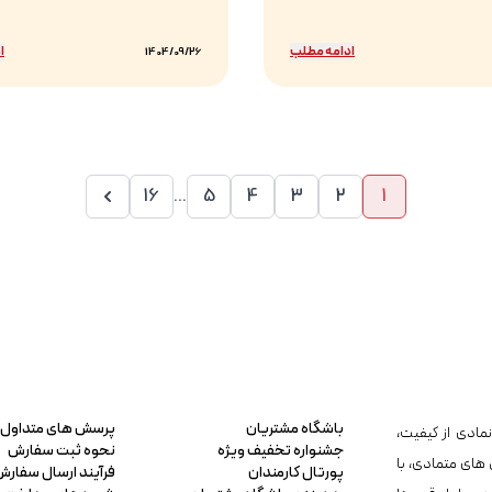
ادامه مطلب
ا
1404/09/26
16
...
5
4
3
2
1
باشگاه مشتریان
پرسش های متداول
مادی از کیفیت،
جشنواره تخفیف ویژه
نحوه ثبت سفارش
 های متمادی، با
پورتال کارمندان
فرآیند ارسال سفارش