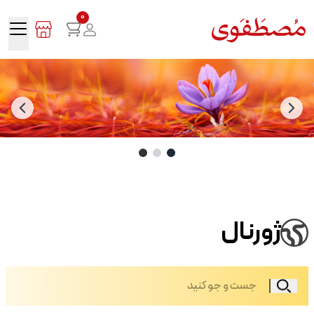
0
ژورنال