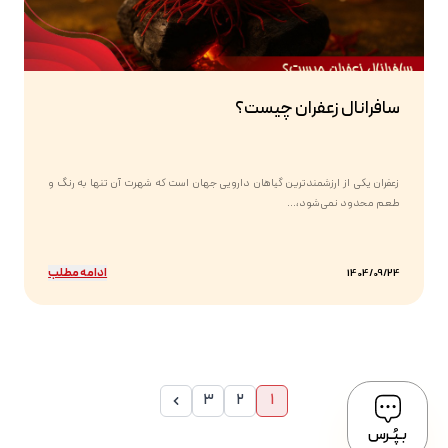
سافرانال زعفران چیست؟
زعفران یکی از ارزشمندترین گیاهان دارویی جهان است که شهرت آن تنها به رنگ و
طعم محدود نمی‌شود،...
ادامه مطلب
1404/09/24
3
2
1
بـپُـرس