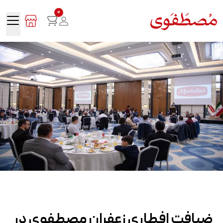
0
ضیافت افطاری زعفران مصطفوی در