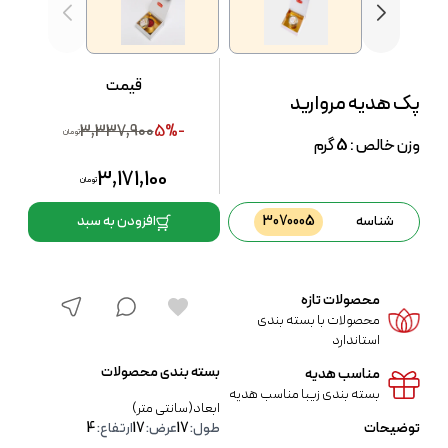
قیمت
پک هدیه مروارید
3,337,900
-5%
تومان
وزن خالص :
5
گرم
3,171,100
تومان
شناسه
3070005
افزودن به سبد
محصولات تازه
محصولات با بسته بندی
استاندارد
بسته بندی محصولات
مناسب هدیه
بسته بندی زیبا مناسب هدیه
ابعاد(سانتی متر)
توضیحات
طول:
17
عرض:
17
ارتفاع:
4