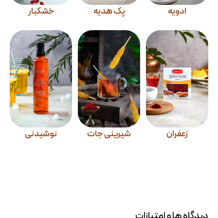
ادویه
پک هدیه
خشکبار
زعفران
شیرینی جات
نوشیدنی
دیدگاه ها و امتیازات