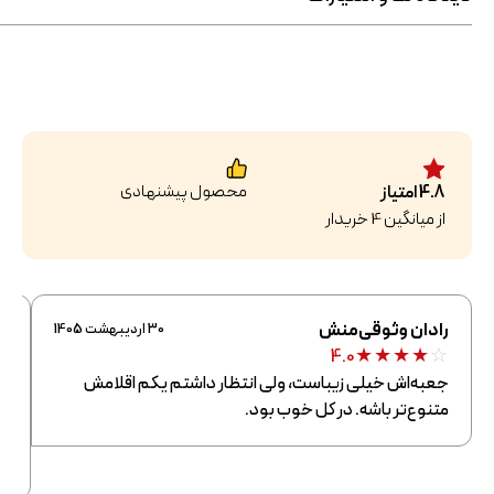
محصول پیشنهادی
4.8
امتیاز
از میانگین
4
خریدار
رادان وثوقی‌منش
پر
30 اردیبهشت 1405
★
★
★
★
★
☆
4.0
جعبه‌اش خیلی زیباست، ولی انتظار داشتم یکم اقلامش
پک
متنوع‌تر باشه. در کل خوب بود.
وا
اق
کا