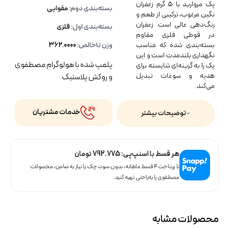
پک مروارید با 5 گرم زعفران
بسته‌بندی دوم:
مقوایی
نگین مرغوب، ترکیبی از طعم و
رنگ‌دهی عالی است. زعفران
بسته‌بندی اول:
فلزی
در قوطی فلزی مقاوم
بسته‌بندی شده که مناسب
وزن ناخالص:
362.0000
نگهداری بلندمدت است و این
پلمپ شده با هولوگرام مصطفوی
پک را به گزینه‌ای شایسته برای
هدیه و سوغات تبدیل
و روکش پلاستیک
می‌کند.
خدمات مشتریان
توضیحات بیشتر
هر قسط با اسنپ‌پی:
792.775
تومان
با پرداخت ۴ قسط ماهانه، بدون سود، چک یا نیاز به ضامن، محصولات
مصطفوی را به‌راحتی تهیه کنید.
محصولات مشابه