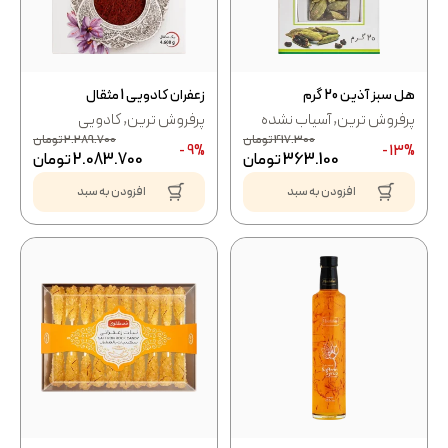
هل سبز آذین 20 گرم
زعفران کادویی 1 مثقال
پرفروش ترین
,
آسیاب نشده
پرفروش ترین
,
کادویی
417.300
تومان
2.289.700
تومان
9% -
13% -
363.100
تومان
2.083.700
تومان
افزودن به سبد
افزودن به سبد