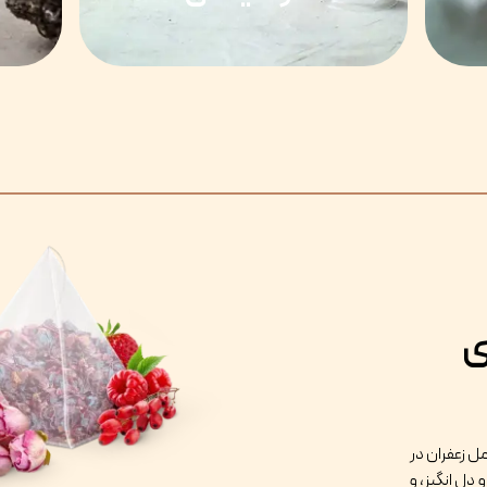
ی
 زعفران در
دل انگیز، و