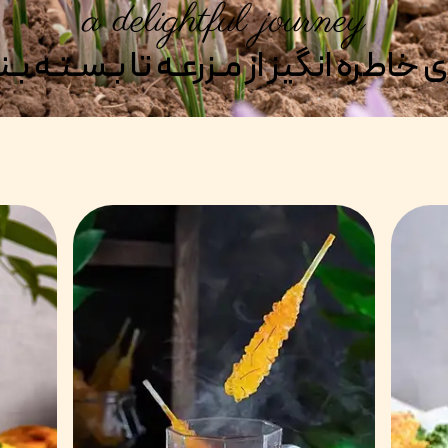
a delightful journey
خاطره انگیز از مـزرعـه تا بـسـتـه بـ