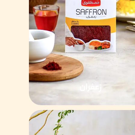
زعفران