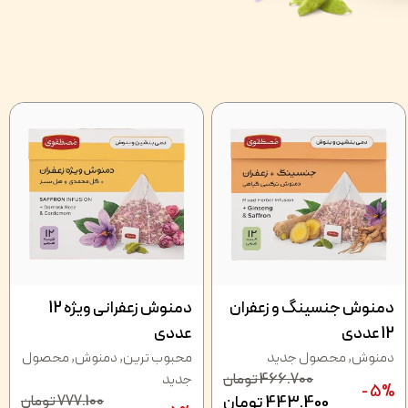
دمنوش جنسینگ و زعفران
دمنوش زعفرانی ویژه 12
12 عددی
عددی
دمنوش
,
محصول جدید
محبوب ترین
,
دمنوش
,
محصول
466.700
تومان
جدید
5% -
443.400
تومان
777.100
تومان