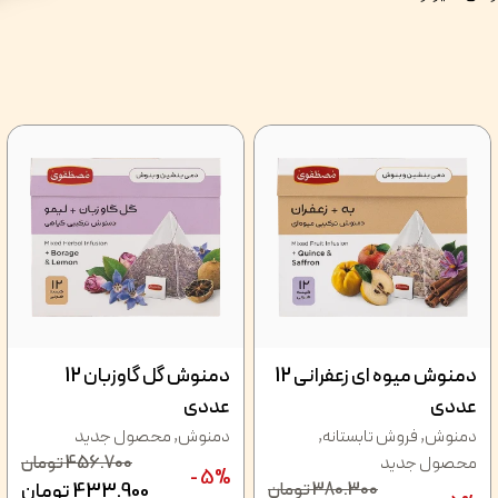
دمنوش میوه ای زعفرانی 12
دمنوش گل گاوزبان 12
عددی
عددی
دمنوش
,
فروش تابستانه
,
دمنوش
,
محصول جدید
محصول جدید
456.700
تومان
5% -
380.300
تومان
433.900
تومان