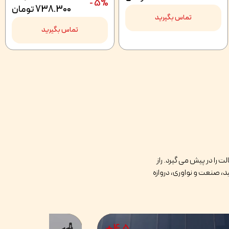
5% -
738.300
تومان
تماس بگیرید
تماس بگیرید
 را در پیش می گیرد. راز
د، صنعت و نواوری، دروازه