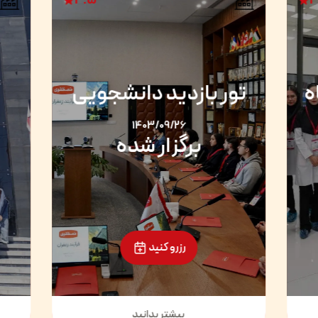
4.5
4
تو
ی
تور بازدید گروهی
1403/01/10
برگزار شده
رزرو کنید
بیشتر بدانید