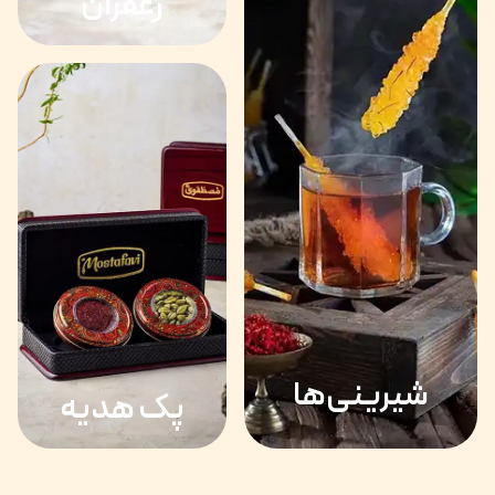
زعفران
شیرینی‌ها
پک هدیه