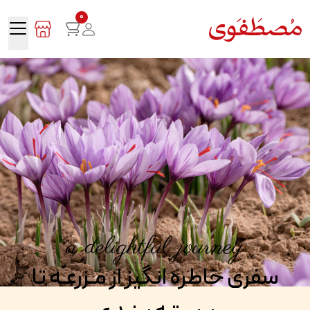
0
a delightful journey
سفری خاطره انگیز از مـزرعـه تا