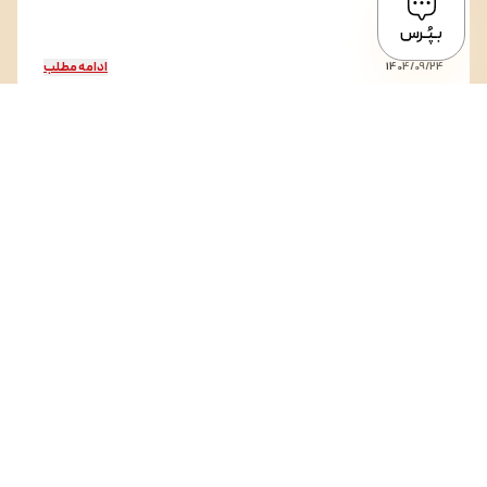
بـپُـرس
ادامه مطلب
1404/09/24
افتخارات و گواهینامه ها