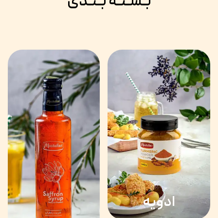
بـسـتـه بـنـدی
ادویه‌‌