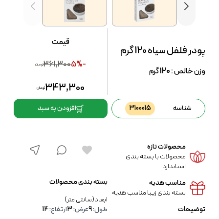
قیمت
پودر فلفل سیاه 120 گرم
361,300
-5%
تومان
وزن خالص :
120
گرم
343,300
تومان
شناسه
3100015
افزودن به سبد
محصولات تازه
محصولات با بسته بندی
استاندارد
بسته بندی محصولات
مناسب هدیه
بسته بندی زیبا مناسب هدیه
ابعاد(سانتی متر)
توضیحات
طول:
9
عرض:
3
ارتفاع:
14