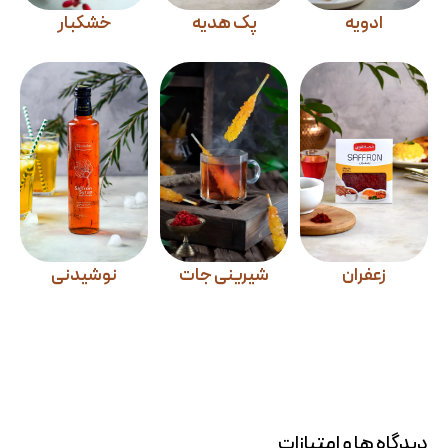
ادویه
پک هدیه
خشکبار
زعفران
شیرینی جات
نوشیدنی
دیدگاه ها و امتیازات