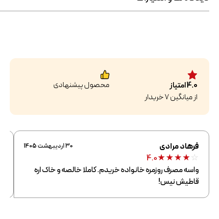
محصول پیشنهادی
4.0
امتیاز
از میانگین
7
خریدار
فرهاد مرادی
گ
30 اردیبهشت 1405
☆
★
★
★
★
☆
4.0
واسه مصرف روزمره خانواده خریدم. کاملا خالصه و خاک اره
ع
قاطیش نیس!
عط