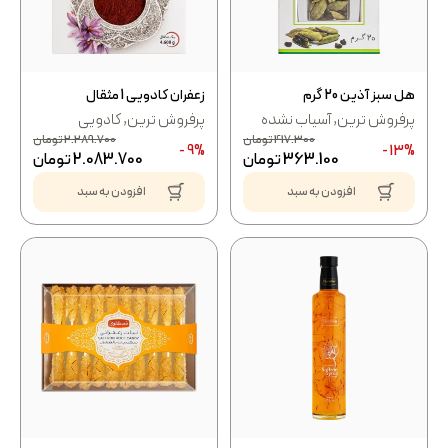
هل سبز آذین 20 گرم
زعفران کادویی 1 مثقال
پرفروش ترین
,
آسیاب نشده
پرفروش ترین
,
کادویی
417.300
تومان
2.289.700
تومان
9% -
13% -
363.100
تومان
2.083.700
تومان
افزودن به سبد
افزودن به سبد