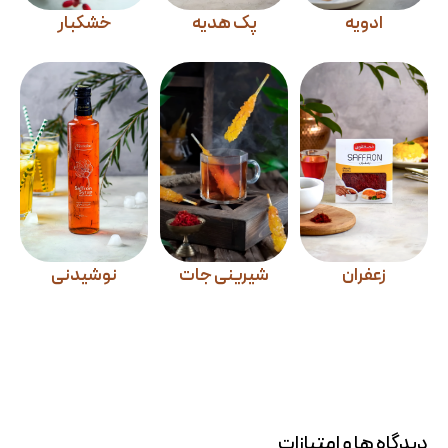
ادویه
پک هدیه
خشکبار
زعفران
شیرینی جات
نوشیدنی
دیدگاه ها و امتیازات