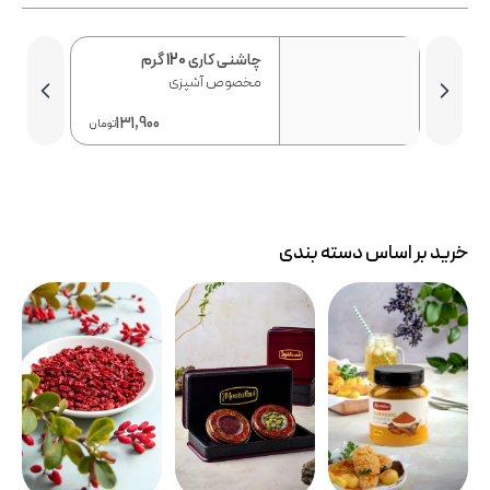
چاشنی کاری 120 گرم
مخصوص آشپزی
131,900
3
تومان
تومان
خرید بر اساس دسته بندی