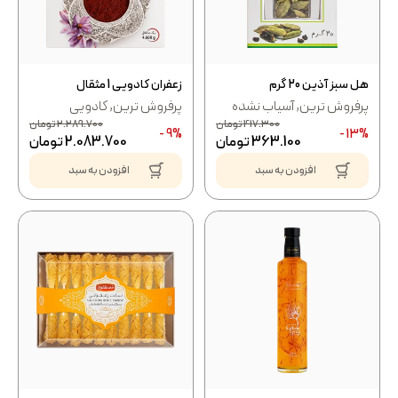
هل سبز آذین 20 گرم
زعفران کادویی 1 مثقال
پرفروش ترین
,
آسیاب نشده
پرفروش ترین
,
کادویی
417.300
تومان
2.289.700
تومان
9% -
13% -
363.100
تومان
2.083.700
تومان
افزودن به سبد
افزودن به سبد