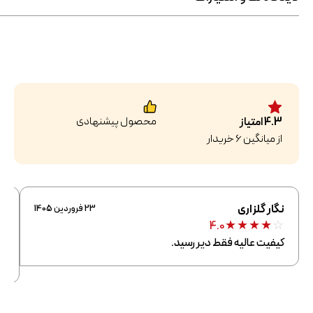
محصول پیشنهادی
4.3
امتیاز
از میانگین
6
خریدار
نگار گلزاری
س
23 فروردین 1405
☆
★
★
★
★
☆
4.0
کیفیت عالیه فقط دیر رسید.
عط
غ