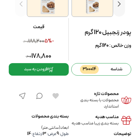
قیمت
پودر زنجبیل 120 گرم
188,200
-5%
تومان
وزن خالص :
120
گرم
178,800
تومان
شناسه
3100014
افزودن به سبد
محصولات تازه
محصولات با بسته بندی
استاندارد
بسته بندی محصولات
مناسب هدیه
بسته بندی زیبا مناسب هدیه
ابعاد(سانتی متر)
توضیحات
طول:
9
عرض:
3
ارتفاع:
14