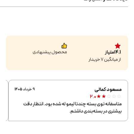
محصول پیشنهادی
4.1
امتیاز
از میانگین
7
خریدار
مسعود کمالی
ش
9 خرداد 1405
★
★
★
☆
☆
☆
2.0
متاسفانه توی بسته چندتا لیمو له شده بود. انتظار دقت
عط
بیشتری در بسته‌بندی داشتم.
دم