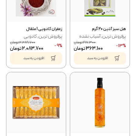
هل سبز آذین 20 گرم
زعفران کادویی 1 مثقال
پرفروش ترین
,
آسیاب نشده
پرفروش ترین
,
کادویی
417.300
تومان
2.289.700
تومان
9% -
13% -
363.100
تومان
2.083.700
تومان
افزودن به سبد
افزودن به سبد