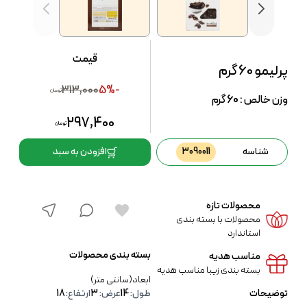
قیمت
پرلیمو 60 گرم
313,000
-5%
تومان
وزن خالص :
60
گرم
297,400
تومان
شناسه
3090011
افزودن به سبد
محصولات تازه
محصولات با بسته بندی
استاندارد
بسته بندی محصولات
مناسب هدیه
بسته بندی زیبا مناسب هدیه
ابعاد(سانتی متر)
توضیحات
طول:
14
عرض:
3
ارتفاع:
18