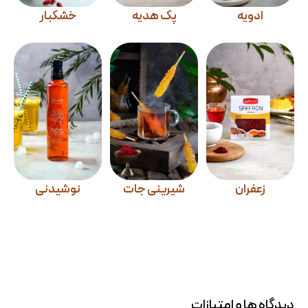
ادویه
پک هدیه
خشکبار
زعفران
شیرینی جات
نوشیدنی
دیدگاه ها و امتیازات