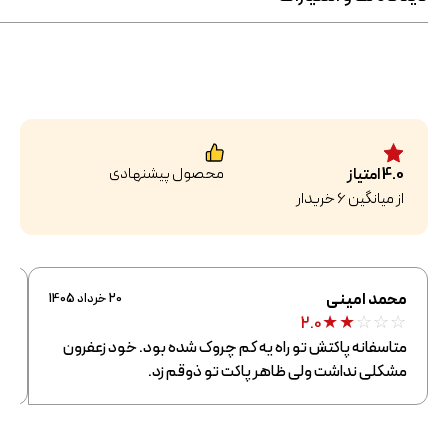
محصول پیشنهادی
4.0
امتیاز
از میانگین
6
خریدار
محمد امینی
در
20 خرداد 1405
☆
★
★
☆
☆
☆
2.0
متاسفانه پاکتش تو راه یه کم چروک شده بود. خود زعفرون
بد
مشکلی نداشت ولی ظاهر پاکت تو ذوقم زد.
ری