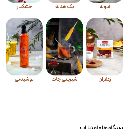
ادویه
پک هدیه
خشکبار
زعفران
شیرینی جات
نوشیدنی
دیدگاه ها و امتیازات