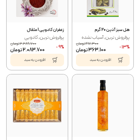
هل سبز آذین 20 گرم
زعفران کادویی 1 مثقال
پرفروش ترین
,
آسیاب نشده
پرفروش ترین
,
کادویی
417.300
تومان
2.289.700
تومان
9% -
13% -
363.100
تومان
2.083.700
تومان
افزودن به سبد
افزودن به سبد