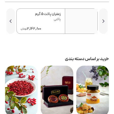
زعفران پاکت 5 گرم
پاکتی
2,142,800
29
تومان
تومان
خرید بر اساس دسته بندی