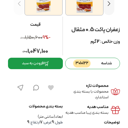
قیمت
زعفران پاکت 0.5 مثقال
1,150,600
-9%
تومان
وزن خالص :
2
گرم
1,047,100
تومان
شناسه
3010122
افزودن به سبد
محصولات تازه
محصولات با بسته بندی
استاندارد
بسته بندی محصولات
مناسب هدیه
بسته بندی زیبا مناسب هدیه
ابعاد(سانتی متر)
توضیحات
طول:
9
عرض:
7
ارتفاع:
9