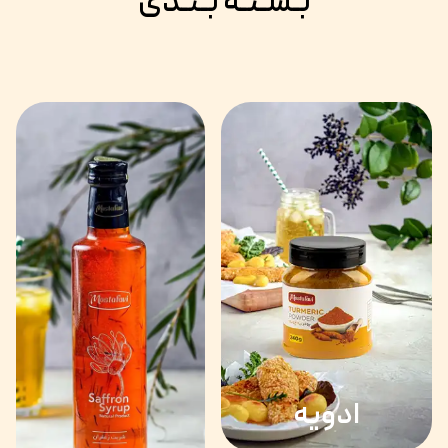
بـسـتـه بـنـدی
ادویه‌‌