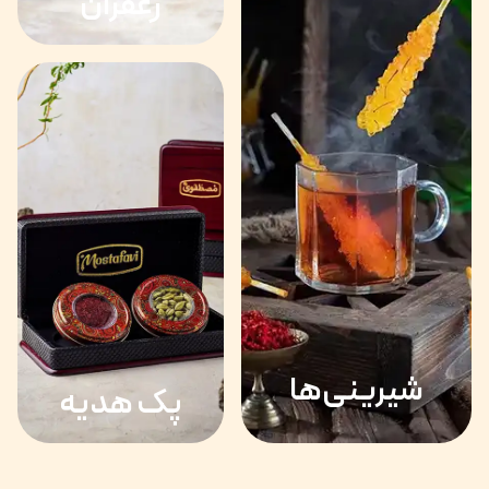
زعفران
شیرینی‌ها
پک هدیه