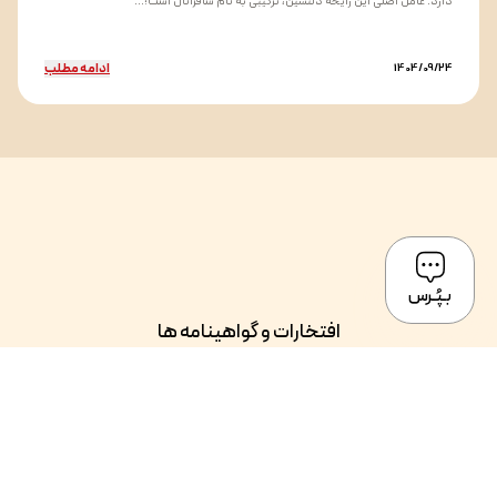
دارد. عامل اصلی این رایحه دلنشین، ترکیبی به نام سافرانال است؛...
ادامه مطلب
1404/09/24
بـپُـرس
افتخارات و گواهینامه ها