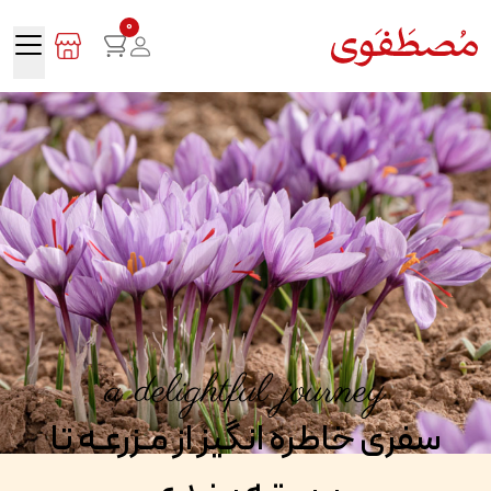
0
a delightful journey
سفری خاطره انگیز از مـزرعـه تا