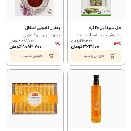
هل سبز آذین 20 گرم
زعفران کادویی 1 مثقال
پرفروش ترین
,
آسیاب نشده
پرفروش ترین
,
کادویی
417.300
تومان
2.289.700
تومان
9% -
13% -
363.100
تومان
2.083.700
تومان
افزودن به سبد
افزودن به سبد