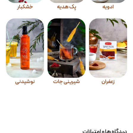
ادویه
پک هدیه
خشکبار
زعفران
شیرینی جات
نوشیدنی
دیدگاه ها و امتیازات