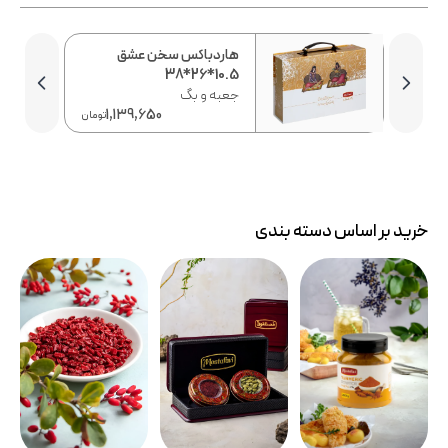
ال
هاردباکس سخن عشق
10.5*26*38
جعبه و بگ
1,139,650
10
تومان
تومان
خرید بر اساس دسته بندی