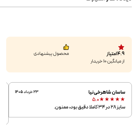
محصول پیشنهادی
4.9
امتیاز
از میانگین
10
خریدار
ساسان شاهرخی‌نیا
م
23 خرداد 1405
★
★
★
★
★
★
5.0
سایز ۲۸ در ۳۴ کاملا دقیق بود، ممنون.
وا
س