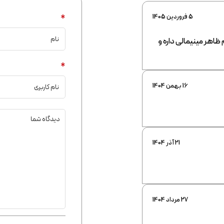
5 فروردین 1405
*
. هم ظاهر مینیمالی داره و
*
16 بهمن 1404
21 آذر 1404
27 مرداد 1404