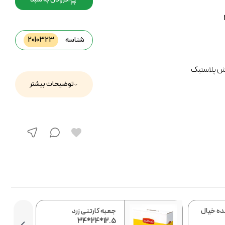
شناسه
2010323
ش پلاستیک
توضیحات بیشتر
ده خیال
جعبه کارتنی زرد
12.5*24*34