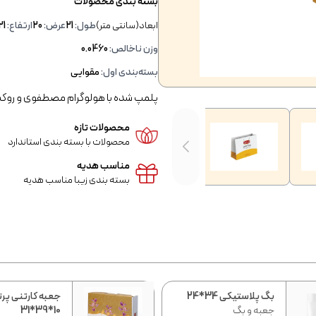
بسته بندی محصولات
ابعاد(سانتی متر)
طول:
21
عرض:
20
ارتفاع:
21
وزن ناخالص:
0.0460
بسته‌بندی اول:
مقوایی
پلمپ شده با هولوگرام مصطفوی و روک
محصولات تازه
محصولات با بسته بندی استاندارد
مناسب هدیه
بسته بندی زیبا مناسب هدیه
بگ پلاستیکی 34*24
جعبه کارتنی پرن
جعبه و بگ
10*39*31