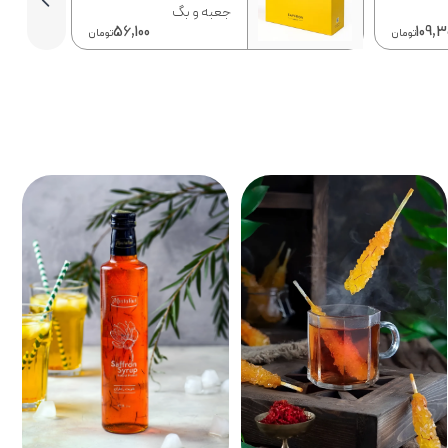
جعبه و بگ
56,100
109,3
تومان
تومان