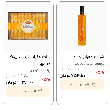
شربت زعفرانی ویژه
نبات زعفرانی کریستال 20
پرفروش ترین
,
شربت
عددی
793.700
تومان
پرفروش ترین
,
نبات
5% -
754.100
تومان
329.700
تومان
5% -
313.300
تومان
افزودن به سبد
افزودن به سبد