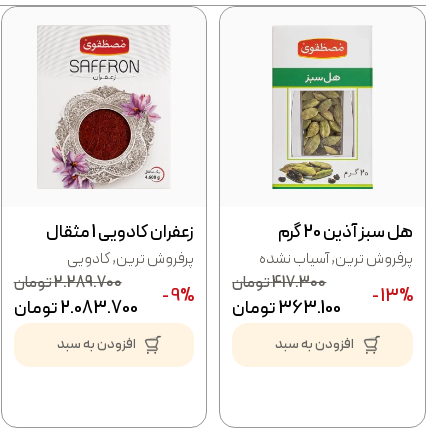
هل سبز آذین 20 گرم
زعفران کادویی 1 مثقال
پرفروش ترین
,
آسیاب نشده
پرفروش ترین
,
کادویی
417.300
تومان
2.289.700
تومان
9% -
13% -
363.100
تومان
2.083.700
تومان
افزودن به سبد
افزودن به سبد