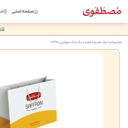
صفحه اصلی
در
ز
محصولات
>
پک هدیه
>
جعبه و بگ
>
بگ مقوایی 20*21