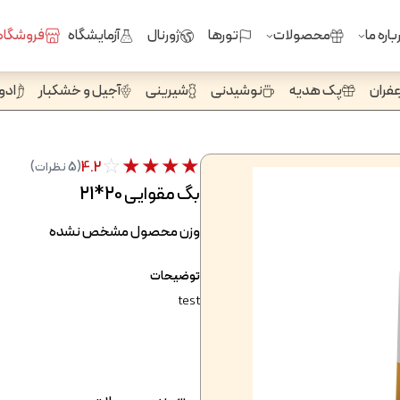
باره ما
محصولات
تورها
ژورنال
آزمایشگاه
فروشگاه
عفران
پک هدیه
نوشیدنی
شیرینی
آجیل و خشکبار
ادوی
☆
★
★
★
★
4.2
(5 نظرات)
بگ مقوایی 20*21
وزن محصول مشخص نشده
توضیحات
test