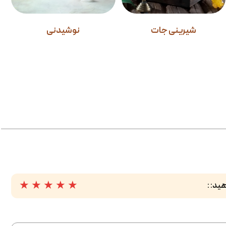
شیرینی جات
نوشیدنی
★
★
★
★
★
ید: :