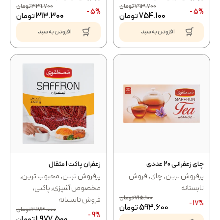
793.700
تومان
329.700
تومان
5% -
5% -
754.100
تومان
313.300
تومان
افزودن به سبد
افزودن به سبد
چای زعفرانی 20 عددی
زعفران پاکت 1 مثقال
پرفروش ترین
,
چای
,
فروش
پرفروش ترین
,
محبوب ترین
,
تابستانه
مخصوص آشپزی
,
پاکتی
,
715.100
تومان
فروش تابستانه
17% -
593.600
تومان
2.173.000
تومان
9% -
1.977.500
تومان