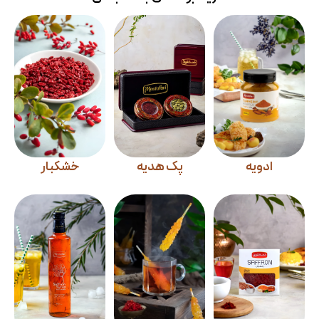
ادویه
پک هدیه
خشکبار