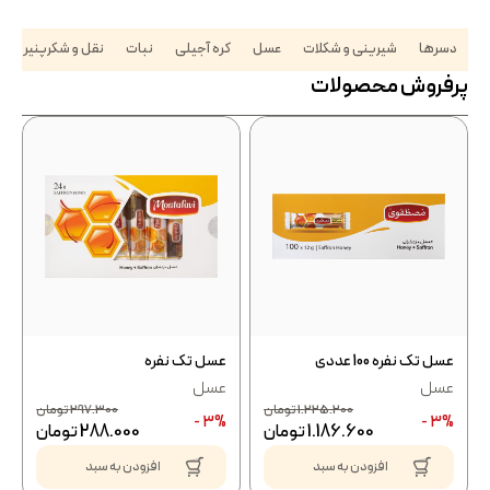
دسرها
شیرینی و شکلات
عسل
کره آجیلی
نبات
نقل و شکرپنیر
م
پرفروش محصولات
عسل تک نفره 100 عددی
عسل تک نفره
عسل
عسل
1.225.200
تومان
297.300
تومان
3% -
3% -
1.186.600
تومان
288.000
تومان
افزودن به سبد
افزودن به سبد