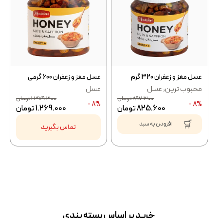
عسل مغز و زعفران 320 گرم
عسل مغز و زعفران 600 گرمی
محبوب ترین
,
عسل
عسل
897.300
تومان
1.379.300
تومان
8% -
8% -
825.600
تومان
1.269.000
تومان
افزودن به سبد
تماس بگیرید
خرید بر اساس بسته بندی