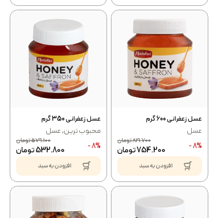
عسل زعفرانی 600 گرم
عسل زعفرانی 350 گرم
عسل
محبوب ترین
,
عسل
819.700
تومان
579.100
تومان
8% -
8% -
754.200
تومان
532.800
تومان
افزودن به سبد
افزودن به سبد