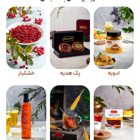
ادویه
پک هدیه
خشکبار