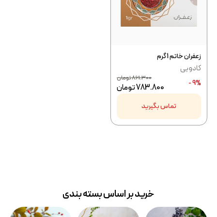
زعفران خاتم 1 گرم
کادویی
861.300
تومان
9% -
783.800
تومان
تماس بگیرید
خرید بر اساس بسته بندی