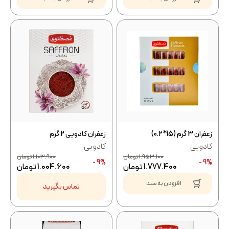
زعفران 3 گرم (15*0.2)
زعفران کادویی 2 گرم
کادویی
کادویی
1.953.100
تومان
1.103.900
تومان
9% -
9% -
1.777.400
تومان
1.004.600
تومان
افزودن به سبد
تماس بگیرید