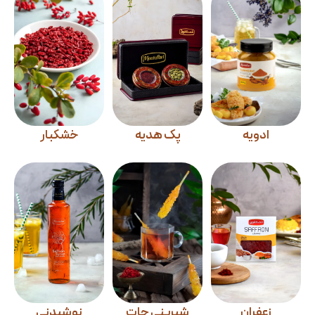
ادویه
پک هدیه
خشکبار
زعفران
شیرینی جات
نوشیدنی