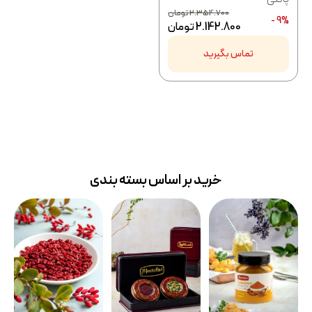
2.354.700
تومان
9% -
2.142.800
تومان
تماس بگیرید
خرید بر اساس بسته بندی