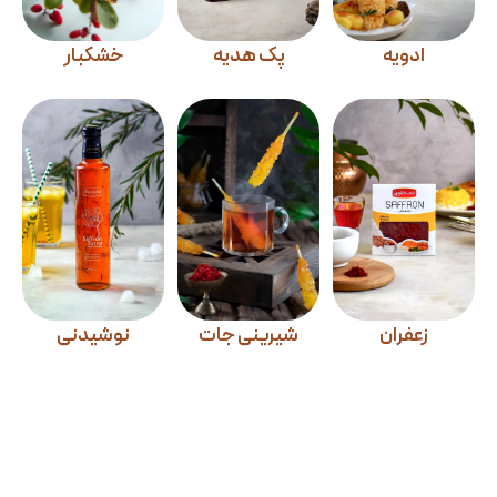
ادویه
پک هدیه
خشکبار
زعفران
شیرینی جات
نوشیدنی