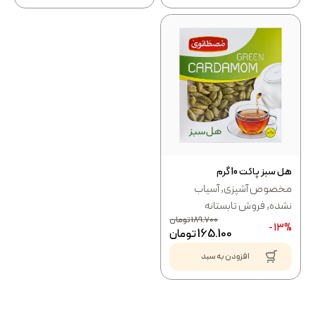
هل سبز پاکت 10 گرم
مخصوص آشپزی
,
آسیاب
نشده
,
فروش تابستانه
189.700
تومان
13% -
165.100
تومان
افزودن به سبد