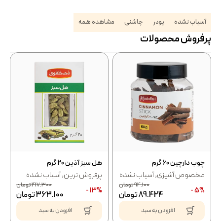
آسیاب نشده
پودر
چاشنی
مشاهده همه
پرفروش محصولات
چوب دارچین 60 گرم
هل سبز آذین 20 گرم
مخصوص آشپزی
,
آسیاب نشده
پرفروش ترین
,
آسیاب نشده
94.100
تومان
417.300
تومان
13% -
5% -
89.424
تومان
363.100
تومان
افزودن به سبد
افزودن به سبد