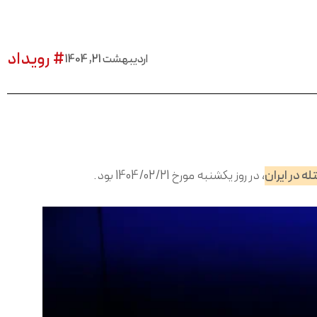
# رویداد
اردیبهشت 21, 1404
ه در ایران
، در روز یکشنبه مورخ 1404/02/21 بود.