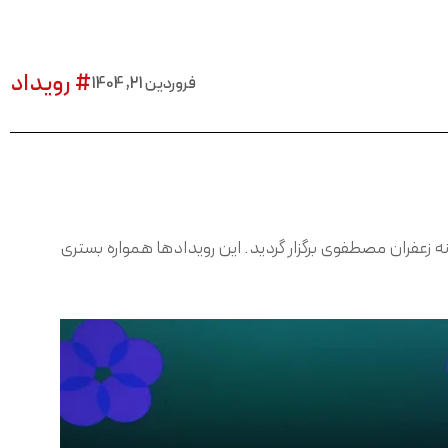
# رویداد
فروردین 21, 1404
ید شکری، مدیر آژانس تبلیغاتی فورمایند، در روز پنجشنبه، مورخ 21 فروردین، در کارخانه زعفران مصطفوی برگزار گردید. این رویدادها همواره بستری