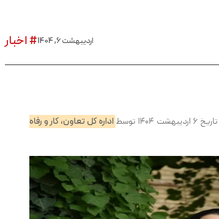
# اخبار
اردیبهشت 6, 1404
۱ توسط
اداره کل تعاون، کار و رفاه