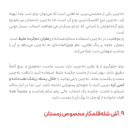
ته‌چین یکی از مجلسی‌ترین غذاهایی است که می‌توان برای شب یلدا تهیه
کرد. ته‌چین مرغ کلاسیک‌ترین نوع آن است، اما ته‌چین بادمجان نیز به‌ویژه
برای گیاه‌خواران یا کسانی که غذای سبک‌تر می‌خواهند انتخاب بسیار خوبی
است.
راز موفقیت در ته‌چین، استفاده سخاوتمندانه از
زعفران دم‌کرده غلیظ
است.
زعفران علاوه بر رنگ طلایی، عطر فوق‌العاده‌ای به ته‌چین می‌دهد و آن را
مناسب مهمانی شب چله می‌کند.
برای جلوگیری از وا رفتن ته‌چین، باید نسبت ماست، تخم‌مرغ و برنج کاملاً
دقیق باشد. بهتر است از ماست چکیده غلیظ استفاده کنید تا بافت ته‌چین
سفت و یکدست بماند. ته‌چین را می‌توانید با
خلال پسته، زرشک تفت‌داده و
کمی کره
تزیین کنید تا جلوه‌ای رستورانی داشته باشد. این غذا در کنار سالاد
شیرازی یا ماست چکیده یک انتخاب عالی برای شام یلداست و معمولاً همه
افراد خانواده از کوچک تا بزرگ آن را دوست دارند.
9. آش شله‌قلمکار مخصوص زمستان