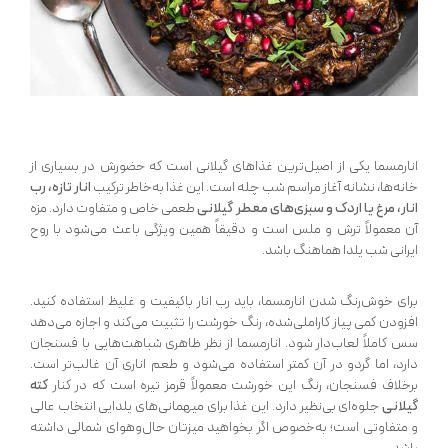
انارمسما یکی از اصیل‌ترین غذاهای گیلانی است که حضورش در بسیاری از
خانه‌ها، نشانه آغاز مراسم شب چله است. این غذا به‌خاطر ترکیب
انار تازه، رب
انار، مرغ یا اردک و سبزی‌های معطر گیلانی
طعمی خاص و متفاوت دارد. مزه
آن معمولاً ترش و ملس است و دقیقاً همین ویژگی باعث می‌شود با روح
ایرانی شب یلدا هماهنگ باشد.
برای خوش‌رنگ شدن انارمسما، باید رب انار باکیفیت و غلیظ استفاده کنید.
افزودن کمی پیاز کاراملی‌شده، رنگ خورشت را تثبیت می‌کند و اجازه می‌دهد
سس کاملاً لعاب‌دار شود. انارمسما از نظر ظاهری شباهت‌هایی با فسنجان
دارد، اما گردو در آن کمتر استفاده می‌شود و طعم اناری آن غالب‌تر است.
برخلاف فسنجان، رنگ این خورشت معمولاً قرمز تیره است که در کنار
کته
گیلانی
جلوه‌ای بی‌نظیر دارد. این غذا برای میهمانی‌های یلدایی انتخاب عالی
و متفاوتی است؛ به‌خصوص اگر بخواهید میزتان حال‌و‌هوای شمالی داشته