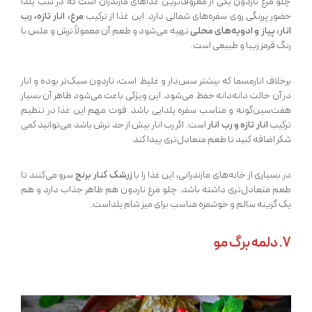
چلو مرغ ناردون یکی از معروف‌ترین غذاهای مازندران است که در شب یلدا
حضور پررنگی روی سفره‌های شمالی دارد. این غذا از ترکیب
مرغ، انار تازه، رب
انار، پیاز و ادویه‌های محلی
تهیه می‌شود و طعم آن معمولاً ترش و ملس با
رنگ قرمز زیبا و طبیعی است.
برخلاف انارمسما که بیشتر سس‌دار و غلیظ است، ناردون سبک‌تر بوده و انار
در آن حالت دانه‌دانه حفظ می‌شود. این ویژگی باعث می‌شود ظاهر آن بسیار
هفت‌سین‌گونه و مناسب سفره یلدایی باشد. فوت مهم این غذا در تنظیم
ترکیب
انار تازه و رب انار
است. اگر رب انار بیش از حد ترش باشد می‌توانید کمی
شکر اضافه کنید تا طعم متعادل‌تری پیدا کند.
در بسیاری از خانه‌های مازندرانی، این غذا را با
زرشک کنار برنج
سرو می‌کنند تا
طعم متعادل‌تری داشته باشد. چلو مرغ ناردون هم ظاهر جذاب دارد و هم
یک گزینه سالم و خوشمزه مناسب برای میز شام یلداست.
7. دلمه برگ مو