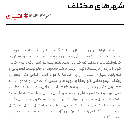
شهرهای مختلف
# آشپزی
آذر 22, 1404
شب یلدا، طولانی‌ترین شب سال، در فرهنگ ایرانی تنها یک مناسبت تقویمی
نیست؛ یک آیین بزرگ خانوادگی و جشن دورهمی است که طعم و عطرش با
خاطره‌انگیزترین غذاها گره خورده است.
شام یلدا
هر شهر رنگ و بوی خاص
خود را دارد؛ از انارمسمای گیلان گرفته تا شله‌مشهدی، چلوگوشت اصفهانی و
کلم‌پلوی شیرازی. بسیاری از این غذاها با مواد اصیل ایرانی مثل
زعفران،
زرشک، لیموعمانی، آلو بخارا و ادویه‌های سنتی
آماده می‌شوند؛ موادی که
هم ارزش غذایی بالایی دارند و هم طعم یلدا را خاص‌تر می‌کنند. در مطالب
قبل طرز تهیه 20 دسر یلدایی را نوشتیم، اکنون در این مطلب، قصد داریم 20
ایده جذاب برای شام یلدا را معرفی کنیم تا بتوانید سفره‌ای زیبا، خوش‌رنگ و
لعاب و خاطره‌انگیز بچینید. همچنین شما را با شام‌های یلدای شهرهای
مختلف ایران آشنا می‌کنیم تا بهترین گزینه مناسب سلیقه خانواده‌تان را
انتخاب کنید.