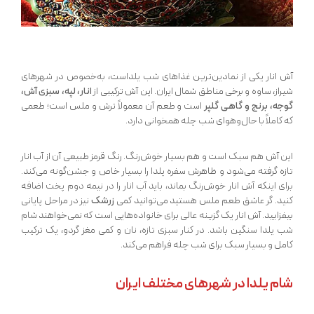
آش انار یکی از نمادین‌ترین غذاهای شب یلداست، به‌خصوص در شهرهای
شیراز، ساوه و برخی مناطق شمال ایران. این آش ترکیبی از
انار، لپه، سبزی آش،
گوجه، برنج و گاهی گلپر
است و طعم آن معمولاً ترش و ملس است؛ طعمی
که کاملاً با حال‌و‌هوای شب چله همخوانی دارد.
این آش هم سبک است و هم بسیار خوش‌رنگ. رنگ قرمز طبیعی آن از آب انار
تازه گرفته می‌شود و ظاهرش سفره یلدا را بسیار خاص و جشن‌گونه می‌کند.
برای اینکه آش انار خوش‌رنگ بماند، باید آب انار را در نیمه دوم پخت اضافه
کنید. گر عاشق طعم ملس هستید می‌توانید کمی
زرشک
نیز در مراحل پایانی
بیفزایید. آش انار یک گزینه عالی برای خانواده‌هایی است که نمی‌خواهند شام
شب یلدا سنگین باشد. در کنار سبزی تازه، نان و کمی مغز گردو، یک ترکیب
کامل و بسیار سبک برای شب چله فراهم می‌کند.
شام یلدا در شهرهای مختلف ایران