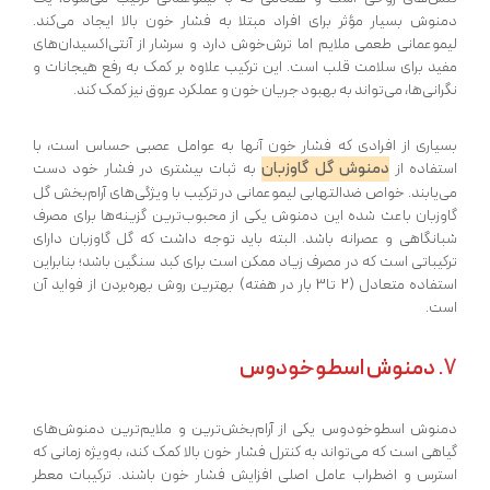
دمنوش بسیار مؤثر برای افراد مبتلا به فشار خون بالا ایجاد می‌کند.
لیموعمانی طعمی ملایم اما ترش‌خوش دارد و سرشار از آنتی‌اکسیدان‌های
مفید برای سلامت قلب است. این ترکیب علاوه بر کمک به رفع هیجانات و
نگرانی‌ها، می‌تواند به بهبود جریان خون و عملکرد عروق نیز کمک کند.
بسیاری از افرادی که فشار خون‌ آنها به عوامل عصبی حساس است، با
دمنوش گل گاوزبان
استفاده از
به ثبات بیشتری در فشار خود دست
می‌یابند. خواص ضدالتهابی لیموعمانی در ترکیب با ویژگی‌های آرام‌بخش گل
گاوزبان باعث شده این دمنوش یکی از محبوب‌ترین گزینه‌ها برای مصرف
شبانگاهی و عصرانه باشد. البته باید توجه داشت که گل گاوزبان دارای
ترکیباتی است که در مصرف زیاد ممکن است برای کبد سنگین باشد؛ بنابراین
استفاده متعادل (2 تا3 بار در هفته) بهترین روش بهره‌بردن از فواید آن
است.
7.
دمنوش اسطوخودوس
دمنوش اسطوخودوس یکی از آرام‌بخش‌ترین و ملایم‌ترین دمنوش‌های
گیاهی است که می‌تواند به کنترل فشار خون بالا کمک کند، به‌ویژه زمانی که
استرس و اضطراب عامل اصلی افزایش فشار خون باشند. ترکیبات معطر