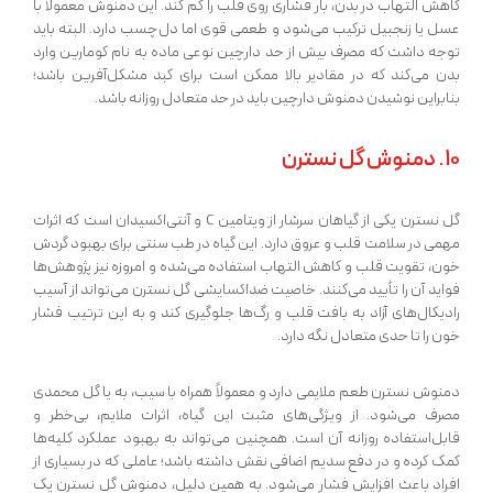
کاهش التهاب در بدن، بار فشاری روی قلب را کم کند. این دمنوش معمولاً با
عسل یا زنجبیل ترکیب می‌شود و طعمی قوی اما دل‌چسب دارد. البته باید
توجه داشت که مصرف بیش از حد دارچین نوعی ماده به نام کومارین وارد
بدن می‌کند که در مقادیر بالا ممکن است برای کبد مشکل‌آفرین باشد؛
بنابراین نوشیدن دمنوش دارچین باید در حد متعادل روزانه باشد.
10.
دمنوش گل نسترن
گل نسترن یکی از گیاهان سرشار از ویتامین C و آنتی‌اکسیدان است که اثرات
مهمی در سلامت قلب و عروق دارد. این گیاه در طب سنتی برای بهبود گردش
خون، تقویت قلب و کاهش التهاب استفاده می‌شده و امروزه نیز پژوهش‌ها
فواید آن را تأیید می‌کنند. خاصیت ضداکسایشی گل نسترن می‌تواند از آسیب
رادیکال‌های آزاد به بافت قلب و رگ‌ها جلوگیری کند و به این ترتیب فشار
خون را تا حدی متعادل نگه دارد.
دمنوش نسترن طعم ملایمی دارد و معمولاً همراه با سیب، به یا گل محمدی
مصرف می‌شود. از ویژگی‌های مثبت این گیاه، اثرات ملایم، بی‌خطر و
قابل‌استفاده روزانه آن است. همچنین می‌تواند به بهبود عملکرد کلیه‌ها
کمک کرده و در دفع سدیم اضافی نقش داشته باشد؛ عاملی که در بسیاری از
افراد باعث افزایش فشار می‌شود. به همین دلیل، دمنوش گل نسترن یک