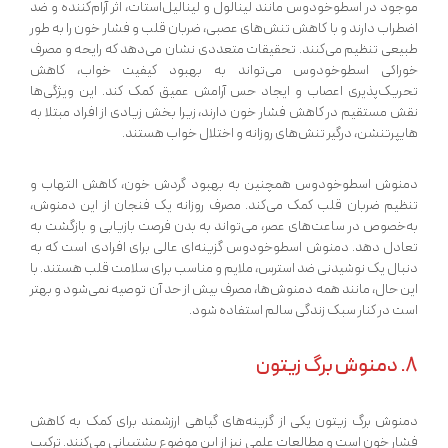
موجود در اسطوخودوس مانند لینالول و لینالیل‌استات، اثر آرام‌کننده و ضد
اضطراب دارند و با کاهش تنش‌های عصبی، ضربان قلب و فشار خون را به طور
طبیعی تنظیم می‌کنند. تحقیقات متعددی نشان می‌دهد که رایحه و مصرف
خوراکی اسطوخودوس می‌تواند به بهبود کیفیت خواب، کاهش
تحریک‌پذیری اعصاب و ایجاد حس آرامش عمیق کمک کند. این ویژگی‌ها
نقش مستقیم در کاهش فشار خون دارند، زیرا بخش زیادی از افراد مبتلا به
هایپرتنشن، درگیر تنش‌های روزانه و اختلال خواب هستند.
دمنوش اسطوخودوس همچنین به بهبود گردش خون، کاهش التهاب و
تنظیم ضربان قلب کمک می‌کند. مصرف روزانه یک فنجان از این دمنوش،
به‌خصوص در ساعت‌های عصر، می‌تواند به بدن فرصت بازیابی و بازگشت به
تعادل دهد. دمنوش اسطوخودوس گزینه‌ای عالی برای افرادی است که به
دنبال یک نوشیدنی ضد استرس، ملایم و مناسب برای سلامت قلب هستند. با
این حال، مانند همه دمنوش‌ها، مصرف بیش از حد آن توصیه نمی‌شود و بهتر
است در کنار سبک زندگی سالم استفاده شود.
8. دمنوش برگ زیتون
دمنوش برگ زیتون یکی از گزینه‌های گیاهی ارزشمند برای کمک به کاهش
فشار خون است و مطالعات علمی نیز از این موضوع پشتیبانی می‌کنند. ترکیب