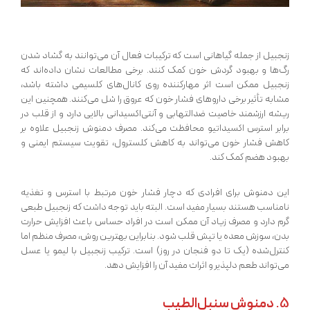
زنجبیل از جمله گیاهانی است که ترکیبات فعال آن می‌توانند به گشاد شدن
رگ‌ها و بهبود گردش خون کمک کنند. برخی مطالعات نشان داده‌اند که
زنجبیل ممکن است اثر مهارکننده روی کانال‌های کلسیمی داشته باشد،
مشابه تأثیر برخی داروهای فشار خون که عروق را شل می‌کنند. همچنین این
ریشه ارزشمند خاصیت ضدالتهابی و آنتی‌اکسیدانی بالایی دارد و از قلب در
برابر استرس اکسیداتیو محافظت می‌کند. مصرف دمنوش زنجبیل علاوه بر
کاهش فشار خون می‌تواند به کاهش کلسترول، تقویت سیستم ایمنی و
بهبود هضم کمک کند.
این دمنوش برای افرادی که دچار فشار خون مرتبط با استرس و تغذیه
نامناسب هستند بسیار مفید است. البته باید توجه داشت که زنجبیل طبعی
گرم دارد و مصرف زیاد آن ممکن است در افراد حساس باعث افزایش حرارت
بدن، سوزش معده یا تپش قلب شود. بنابراین بهترین روش، مصرف منظم اما
کنترل‌شده (یک تا دو فنجان در روز) است. ترکیب زنجبیل با لیمو یا عسل
می‌تواند طعم دلپذیر و اثرات مفید آن را افزایش دهد.
5.
دمنوش سنبل‌الطیب