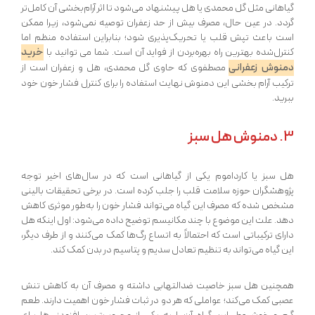
گیاهانی مثل گل محمدی یا هل پیشنهاد می‌شود تا اثر آرام‌بخشی آن کامل‌تر
گردد. در عین حال، مصرف بیش از حد زعفران توصیه نمی‌شود، زیرا ممکن
است باعث تپش قلب یا تحریک‌پذیری شود؛ بنابراین استفاده منظم اما
خرید
کنترل‌شده بهترین راه بهره‌بردن از فواید آن است. شما می توانید با
دمنوش زعفرانی
مصطفوی که حاوی گل محمدی، هل و زعفران است از
ترکیب آرام بخشی این دمنوش نهایت استفاده را برای کنترل فشار خون خود
ببرید.
3.
دمنوش هل سبز
هل سبز یا کارداموم یکی از گیاهانی است که در سال‌های اخیر توجه
پژوهشگران حوزه سلامت قلب را جلب کرده است. در برخی تحقیقات بالینی
مشخص شده که مصرف این گیاه می‌تواند فشار خون را به‌طور موثری کاهش
دهد. علت این موضوع با چند مکانیسم توضیح داده می‌شود: اول اینکه هل
دارای ترکیباتی است که احتمالاً به اتساع رگ‌ها کمک می‌کنند و از طرف دیگر،
این گیاه می‌تواند به تنظیم تعادل سدیم و پتاسیم در بدن کمک کند.
همچنین هل سبز خاصیت ضدالتهابی داشته و مصرف آن به کاهش تنش
عصبی کمک می‌کند؛ عواملی که هر دو در ثبات فشار خون اهمیت دارند. طعم