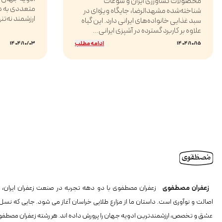
محصولات کشاورزی ایران و سوغات
متعددی به د
شناخته‌شده مشهدالرضا، جایگاه ویژه‌ای در
ارزشمند نه‌تن
سبد غذایی خانواده‌های ایرانی دارد. این گیاه
علاوه بر کاربرد گسترده در آشپزی ایرانی...
ادامه مطلب
1404/10/03
1404/10/15
زعفران مصطفوی
زعفران مصطفوی با دو دهه تجربه در صنعت زعفران ایران، ن
اصالت و نوآوری است. داستان ما از مزارع طلایی خراسان آغاز می شود. جایی که نسل
عشق و تخصص، ارزشمندترین ادویه جهان را پرورش داده اند. هر رشته زعفران مصطفو