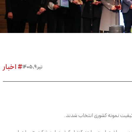
# اخبار
تیر 9, 1405