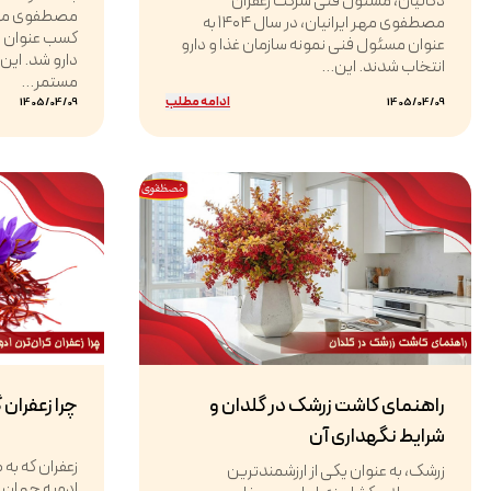
ذکائیان، مسئول فنی شرکت زعفران
مصطفوی مهر ایرانیان، در سال ۱۴۰۴ به
کسب عنوان وا
عنوان مسئول فنی نمونه سازمان غذا و دارو
دارو شد. این
انتخاب شدند. این...
مستمر...
ادامه مطلب
1405/04/09
1405/04/09
راهنمای کاشت زرشک در گلدان و
چرا زعفران 
شرایط نگهداری آن
زعفران که به
زرشک، به عنوان یکی از ارزشمندترین
ادویه جهان اس