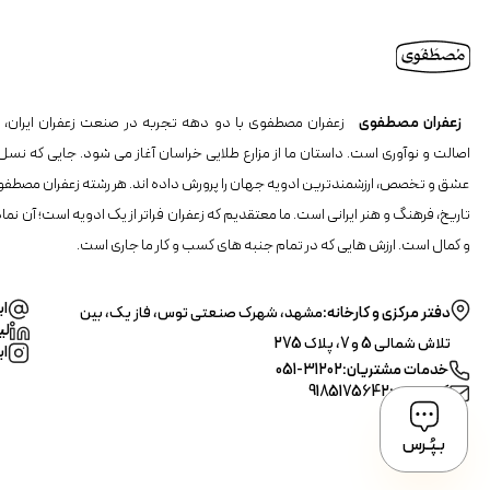
زعفران مصطفوی
زعفران مصطفوی با دو دهه تجربه در صنعت زعفران ایران، ن
اصالت و نوآوری است. داستان ما از مزارع طلایی خراسان آغاز می شود. جایی که نسل
عشق و تخصص، ارزشمندترین ادویه جهان را پرورش داده اند. هر رشته زعفران مصطفو
تاریخ، فرهنگ و هنر ایرانی است. ما معتقدیم که زعفران فراتر از یک ادویه است؛ آن نما
و کمال است. ارزش هایی که در تمام جنبه های کسب و کار ما جاری است.
ای
دفتر مرکزی و کارخانه:
مشهد، شهرک صنعتی توس، فاز یک، بین
لی
تلاش شمالی 5 و 7، پلاک 275
ای
خدمات مشتریان:
31202-051
کد پستی:
9185175642
بـپُـرس